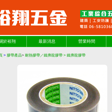
關於裕翔
最新消息
營業時間
頁
>
膠帶產品
>
耐熱膠帶／鐵弗龍膠帶
>
鐵弗龍膠帶