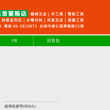
FB
回首頁
鐵弗龍膠帶(903UL)