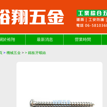
關於裕翔
最新消息
營業時間
頁
>
機械五金
>
>
鐵板牙螺絲