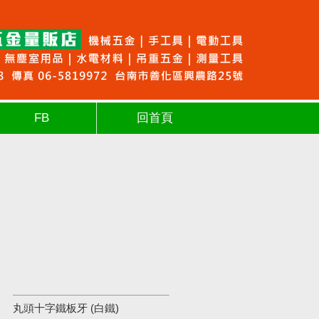
FB
回首頁
丸頭十字鐵板牙 (白鐵)