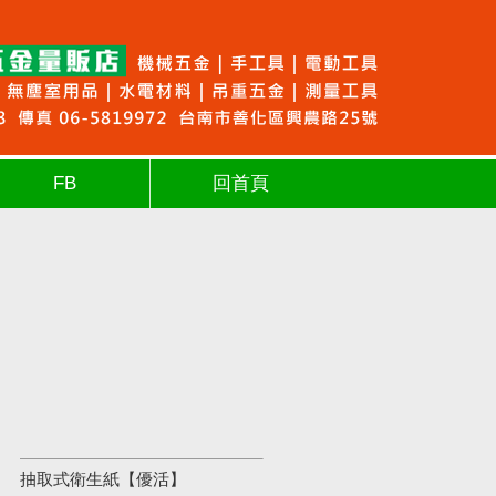
FB
回首頁
抽取式衛生紙【優活】