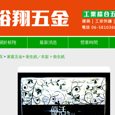
關於裕翔
最新消息
營業時間
頁
>
家庭五金
>
衛生紙／衣架
>
衛生紙