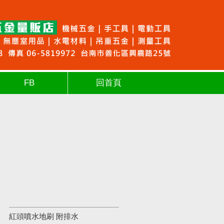
FB
回首頁
紅頭噴水地刷 附排水