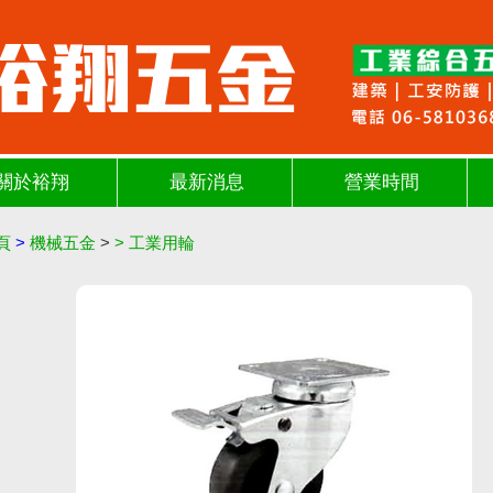
關於裕翔
最新消息
營業時間
頁
>
機械五金
>
>
工業用輪