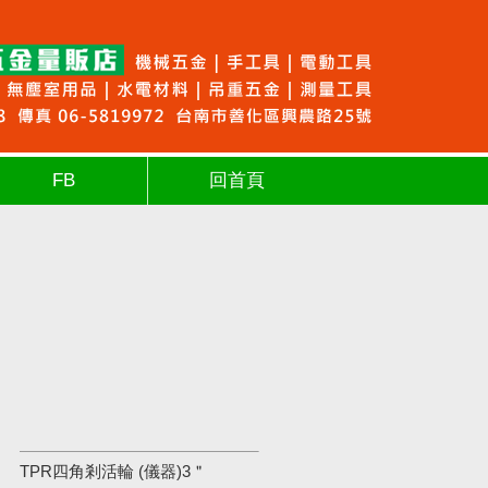
FB
回首頁
TPR四角剎活輪 (儀器)3＂