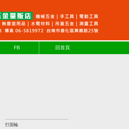
FB
回首頁
打固輪