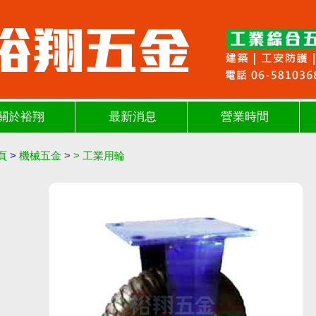
關於裕翔
最新消息
營業時間
頁
>
機械五金
>
>
工業用輪