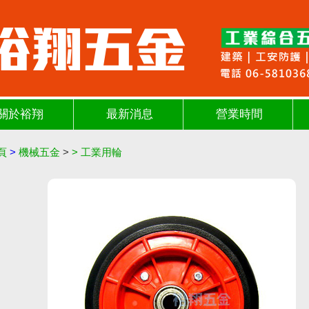
關於裕翔
最新消息
營業時間
頁
>
機械五金
>
>
工業用輪