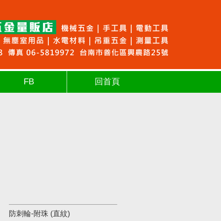
FB
回首頁
防刺輪-附珠 (直紋)