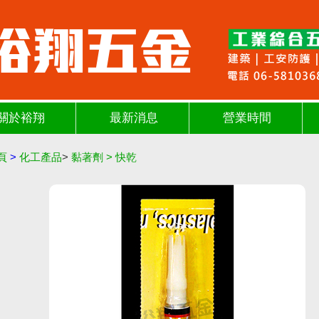
關於裕翔
最新消息
營業時間
頁
>
化工產品
>
黏著劑
>
快乾