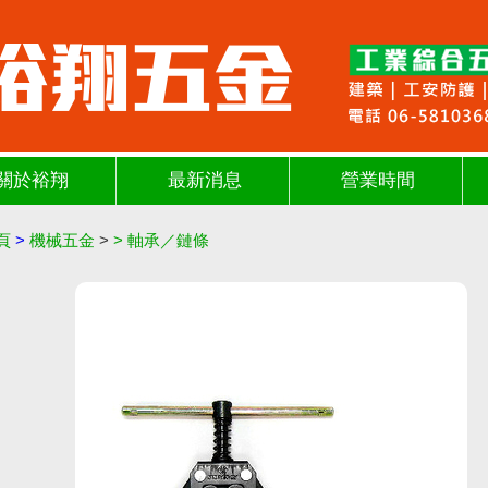
關於裕翔
最新消息
營業時間
頁
>
機械五金
>
>
軸承／鏈條