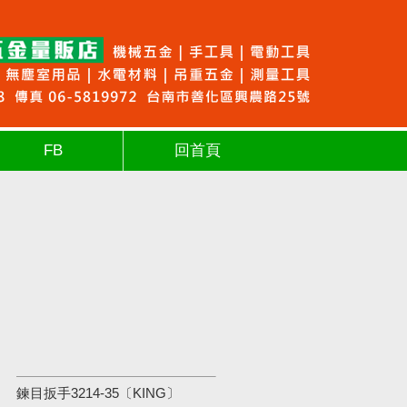
FB
回首頁
鍊目扳手3214-35〔KING〕