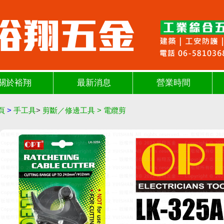
關於裕翔
最新消息
營業時間
頁
>
手工具
>
剪斷／修邊工具
>
電纜剪