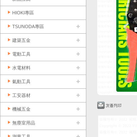
HIOKI專區
TSUNODA專區
建築五金
電動工具
水電材料
氣動工具
工安器材
機械五金
無塵室用品
測量工具