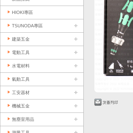
HIOKI專區
TSUNODA專區
建築五金
電動工具
水電材料
氣動工具
工安器材
機械五金
無塵室用品
測量工具