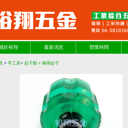
關於裕翔
最新消息
營業時間
頁
>
手工具
>
起子類
>
兩用起子