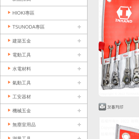
HIOKI專區
TSUNODA專區
建築五金
電動工具
水電材料
氣動工具
工安器材
機械五金
無塵室用品
測量工具