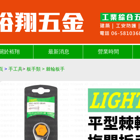
關於裕翔
最新消息
營業時間
頁
>
手工具
>
板手類
>
棘輪板手