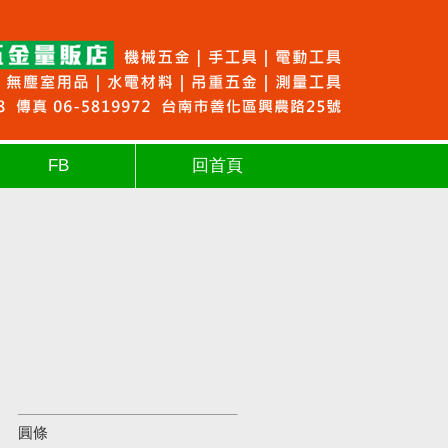
FB
回首頁
圓條