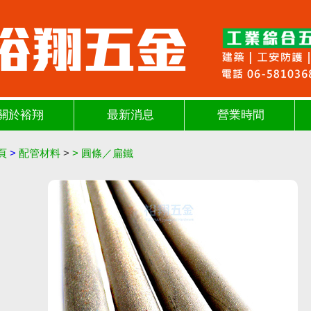
關於裕翔
最新消息
營業時間
頁
>
配管材料
>
>
圓條／扁鐵