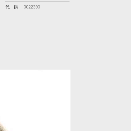
代碼
0022390