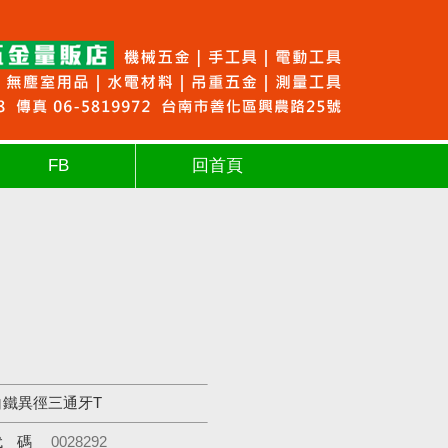
FB
回首頁
白鐵異徑三通牙T
代碼
0028292