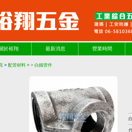
關於裕翔
最新消息
營業時間
頁
>
配管材料
>
>
白鐵管件