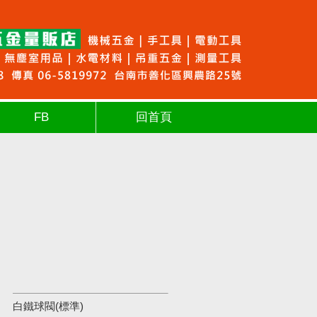
FB
回首頁
白鐵球閥(標準)