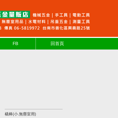
FB
回首頁
橇棒(小.無塵室用)