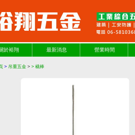
關於裕翔
最新消息
營業時間
頁
>
吊重五金
>
>
橇棒