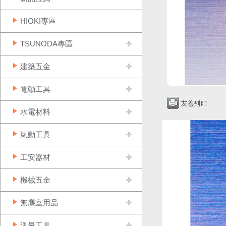
HIOKI專區
TSUNODA專區
建築五金
電動工具
水電材料
氣動工具
工安器材
機械五金
無塵室用品
測量工具