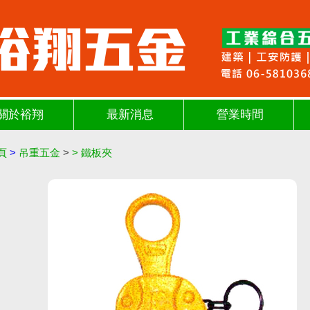
關於裕翔
最新消息
營業時間
頁
>
吊重五金
>
>
鐵板夾