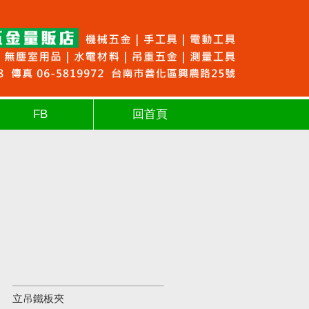
FB
回首頁
立吊鐵板夾