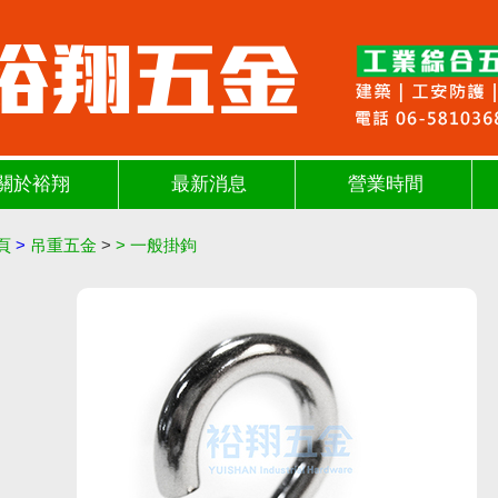
關於裕翔
最新消息
營業時間
頁
>
吊重五金
>
>
一般掛鉤