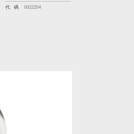
代碼
0022254