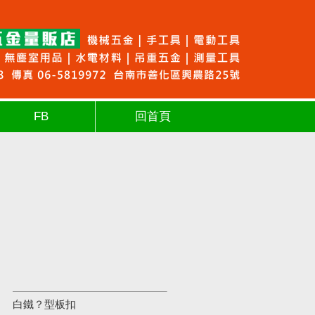
FB
回首頁
白鐵？型板扣