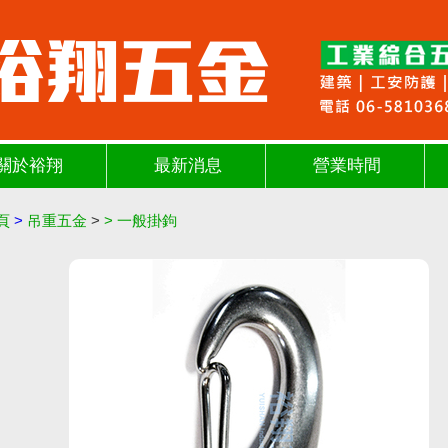
關於裕翔
最新消息
營業時間
頁
>
吊重五金
>
>
一般掛鉤