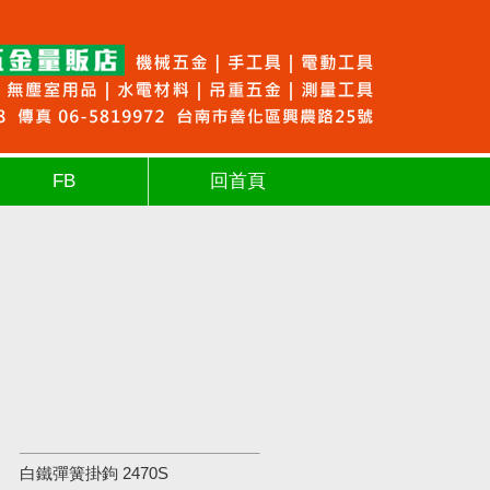
FB
回首頁
白鐵彈簧掛鉤 2470S