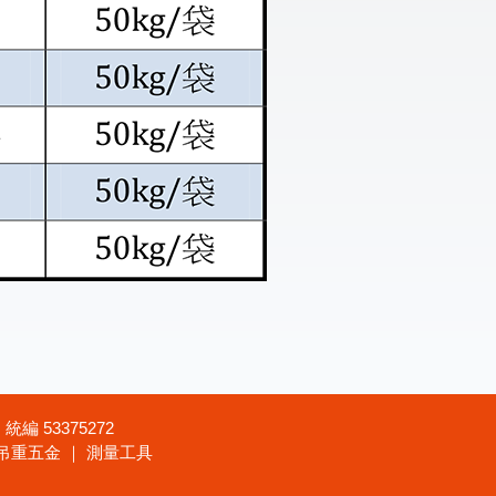
編 53375272
 吊重五金 ｜ 測量工具