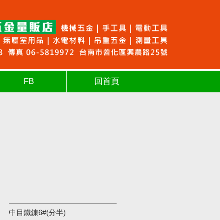
FB
回首頁
中目鐵鍊6#(分半)