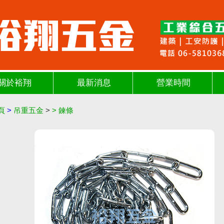
關於裕翔
最新消息
營業時間
頁
>
吊重五金
>
>
鍊條