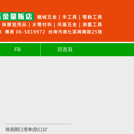
FB
回首頁
簡易開口滑車(防口)2'