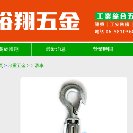
關於裕翔
最新消息
營業時間
頁
>
吊重五金
>
>
滑車