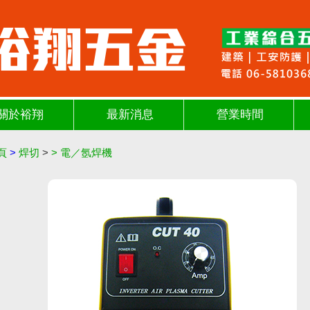
關於裕翔
最新消息
營業時間
頁
>
焊切
>
>
電／氬焊機