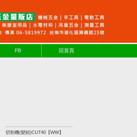
FB
回首頁
切割機(變頻)CUT40【WW】