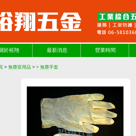
關於裕翔
最新消息
營業時間
頁
>
無塵室用品
>
>
無塵手套