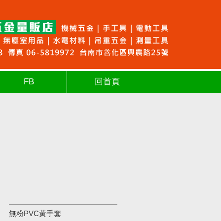
FB
回首頁
無粉PVC黃手套