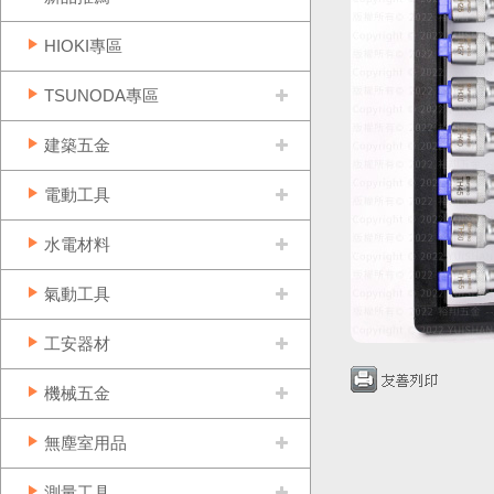
HIOKI專區
TSUNODA專區
建築五金
電動工具
水電材料
氣動工具
工安器材
機械五金
無塵室用品
測量工具