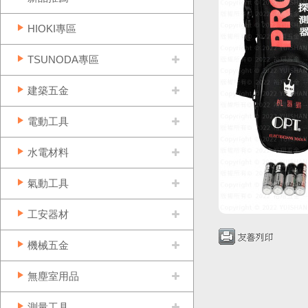
HIOKI專區
TSUNODA專區
建築五金
電動工具
水電材料
氣動工具
工安器材
機械五金
無塵室用品
測量工具