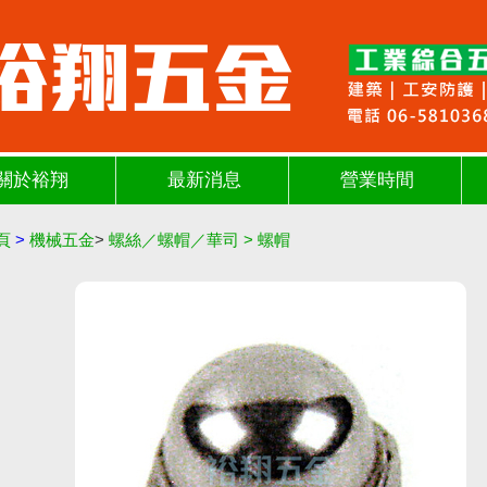
關於裕翔
最新消息
營業時間
頁
>
機械五金
>
螺絲／螺帽／華司
>
螺帽