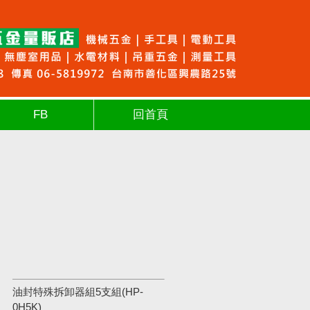
FB
回首頁
油封特殊拆卸器組5支組(HP-
0H5K)