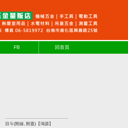
FB
回首頁
目斗(附線, 附蓋)【鴻源】