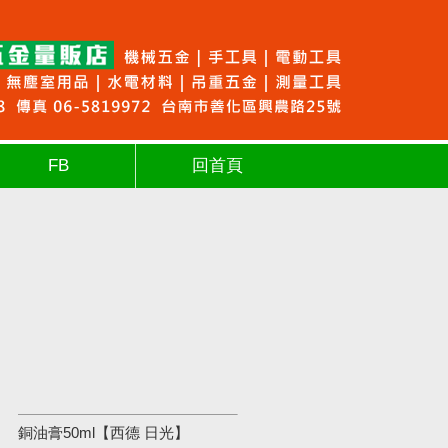
FB
回首頁
銅油膏50ml【西德 日光】