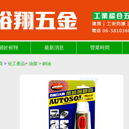
關於裕翔
最新消息
營業時間
頁
>
化工產品
>
油脂
>
銅油