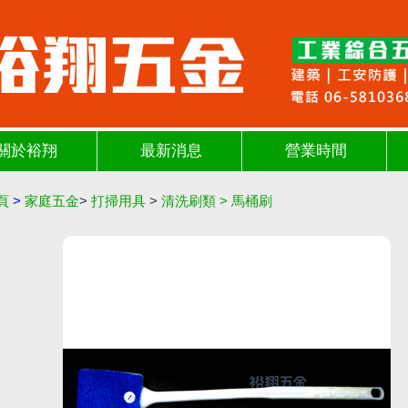
關於裕翔
最新消息
營業時間
頁
>
家庭五金
>
打掃用具
>
清洗刷類
>
馬桶刷