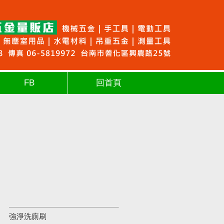
FB
回首頁
強淨洗廁刷