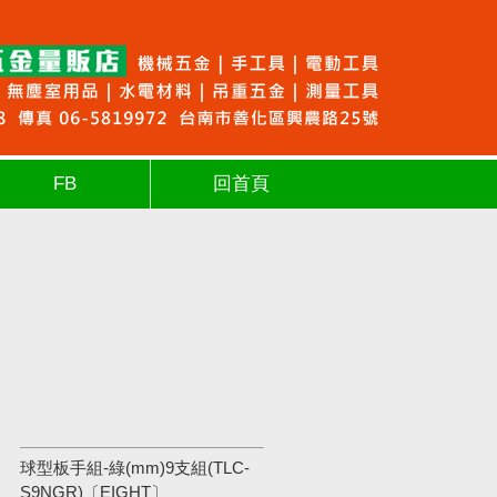
FB
回首頁
球型板手組-綠(mm)9支組(TLC-
S9NGR)〔EIGHT〕