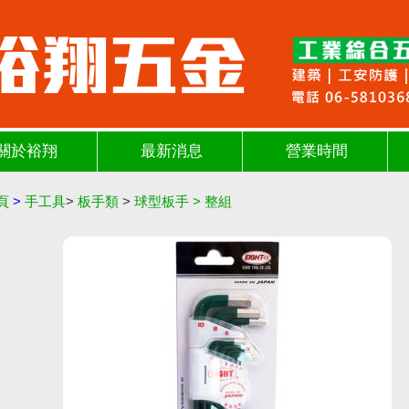
關於裕翔
最新消息
營業時間
頁
>
手工具
>
板手類
>
球型板手
>
整組