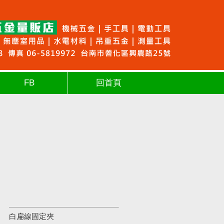
FB
回首頁
白扁線固定夾