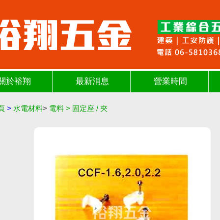
關於裕翔
最新消息
營業時間
頁
>
水電材料
>
電料
>
固定座 / 夾