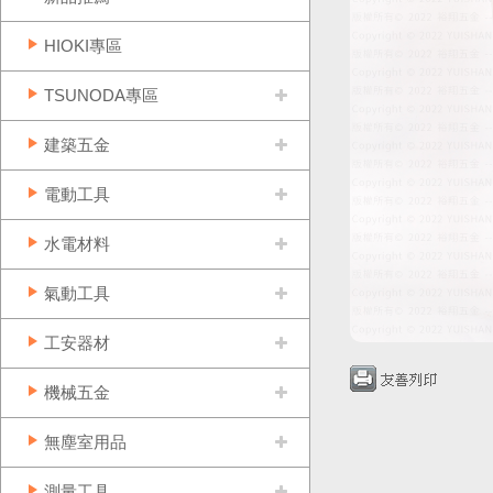
HIOKI專區
TSUNODA專區
建築五金
電動工具
水電材料
氣動工具
工安器材
機械五金
無塵室用品
測量工具