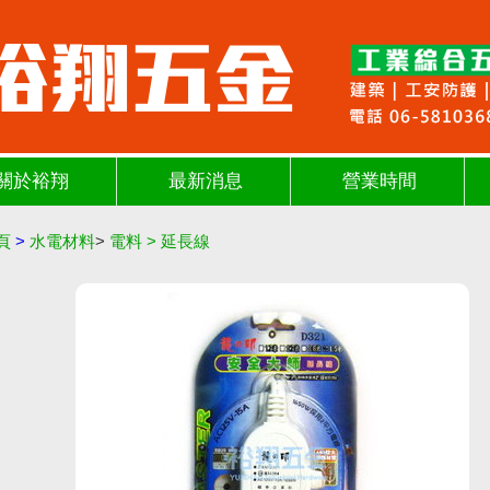
關於裕翔
最新消息
營業時間
頁
>
水電材料
>
電料
>
延長線