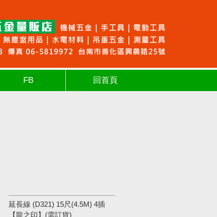
FB
回首頁
延長線 (D321) 15尺(4.5M) 4插
【龍之印】(需訂貨)