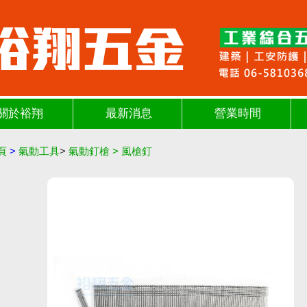
關於裕翔
最新消息
營業時間
頁
>
氣動工具
>
氣動釘槍
>
風槍釘