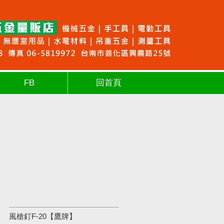
FB
回首頁
風槍釘F-20【鷹牌】