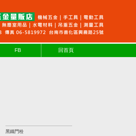
FB
回首頁
黑鐵門栓