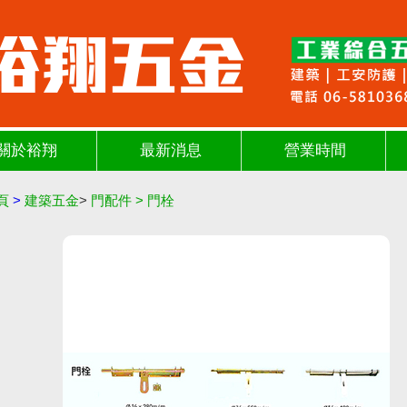
關於裕翔
最新消息
營業時間
頁
>
建築五金
>
門配件
>
門栓