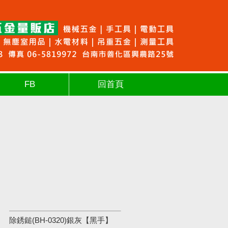
FB
回首頁
除銹鎚(BH-0320)銀灰【黑手】