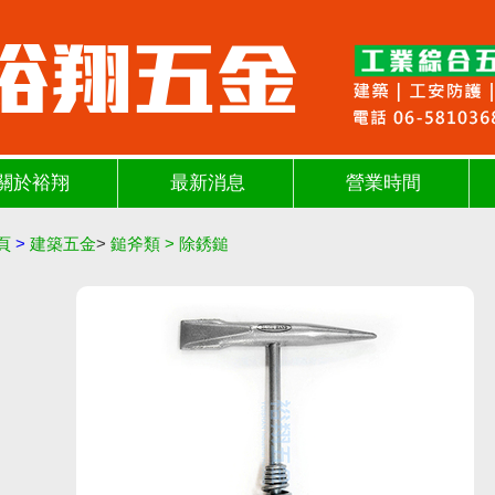
關於裕翔
最新消息
營業時間
頁
>
建築五金
>
鎚斧類
>
除銹鎚