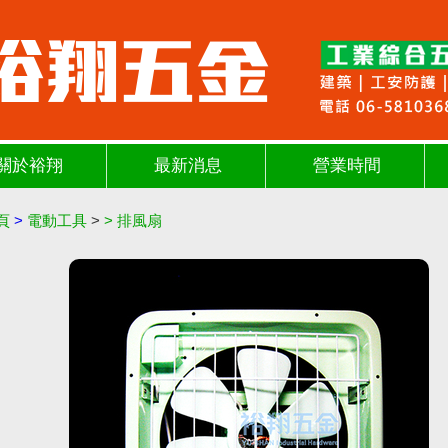
關於裕翔
最新消息
營業時間
頁
>
電動工具
>
>
排風扇